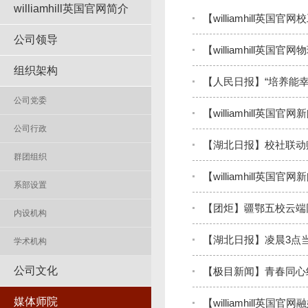
williamhill英国官网简介
【williamhill英国
公司领导
【williamhill
组织架构
【人民日报】“培养能幸
公司党委
【williamhill英
公司行政
【湖北日报】校社联动
群团组织
【williamhill
系部设置
【团炬】疆鄂五校云端同
内设机构
【湖北日报】凌晨3点当
学术机构
公司文化
【极目新闻】青春同心纪
媒体师院
【williamhill英