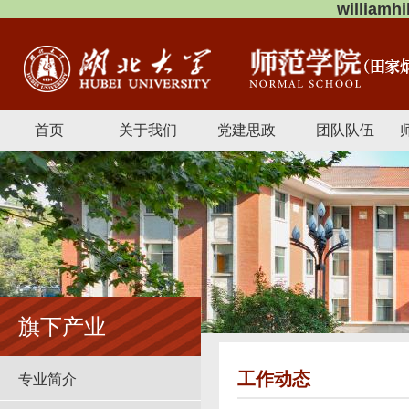
willia
首页
关于我们
党建思政
团队队伍
旗下产业
工作动态
专业简介