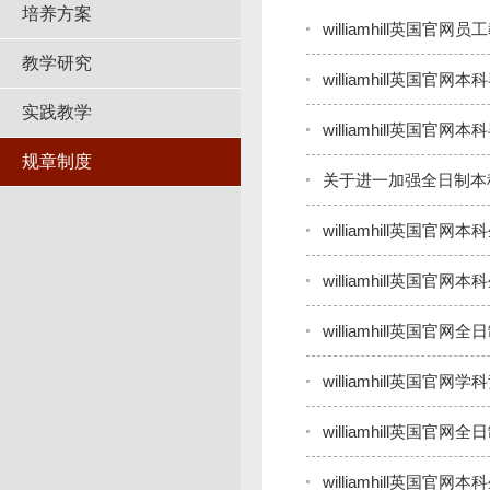
培养方案
williamhill英国官
教学研究
williamhill英
实践教学
williamhill英国
规章制度
关于进一加强全日制本
williamhill英国官
williamhill英国
williamhill英
williamhill英国
williamhill英
williamhill英国