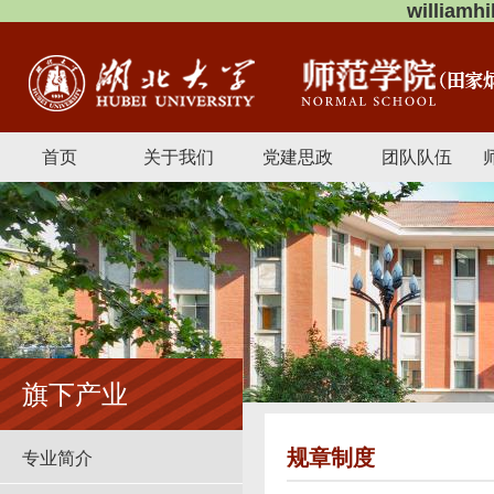
willia
首页
关于我们
党建思政
团队队伍
旗下产业
规章制度
专业简介