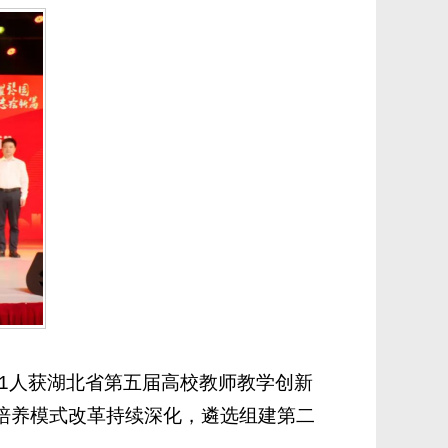
1人获湖北省第五届高校教师教学创新
人才培养模式改革持续深化，遴选组建第二