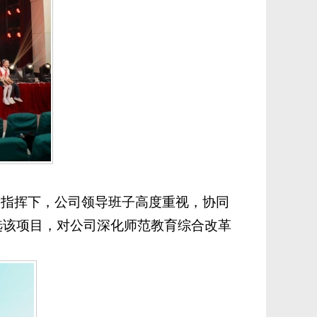
筹指挥下，公司领导班子高度重视，协同
选该项目，对公司深化师范教育综合改革