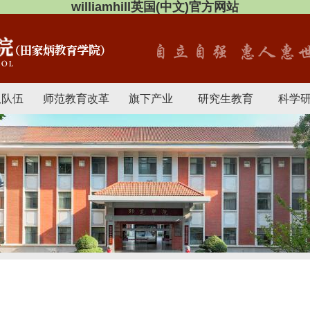
williamhill英国(中文)官方网站
队队伍
师范教育改革
旗下产业
研究生教育
科学