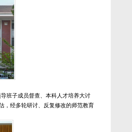
领导班子成员督查、本科人才培养大讨
估，经多轮研讨、反复修改的师范教育