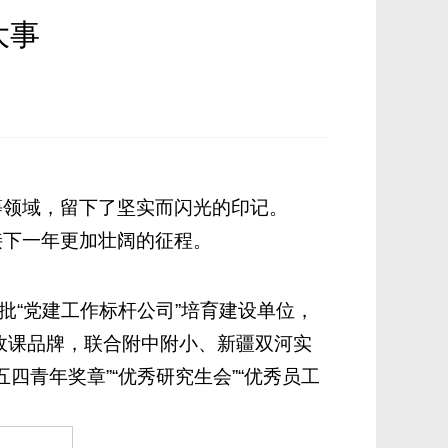
大事
等领域，留下了坚实而闪光的印记。
接下一年更加壮阔的征程。
四批“党建工作标杆公司”培育建设单位，
政课品牌，联合附中附小、新疆双河实
“五四青年奖章”“优秀研究生会”“优秀员工