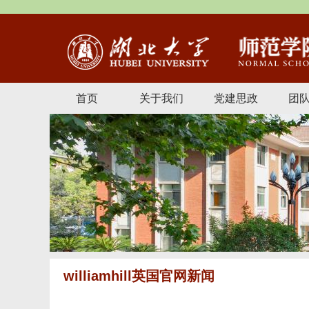
首页
关于我们
党建思政
团
williamhill英国官网新闻