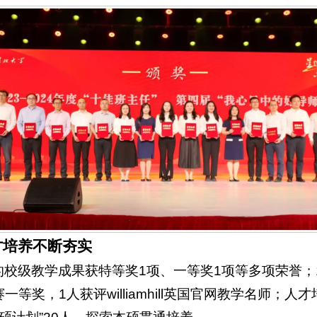
才培养不断夯实
的校级教学成果获特等奖1项、一等奖1项等多项荣誉；
等奖，1人获评williamhill英国官网教学名师；